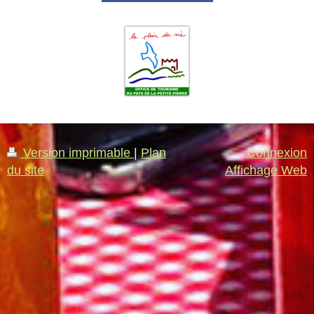
Version imprimable
|
Plan
Connexion
du site
Affichage Web