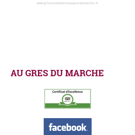
www.giteouchambresaugresdumarche.fr
AU GRES DU MARCHE