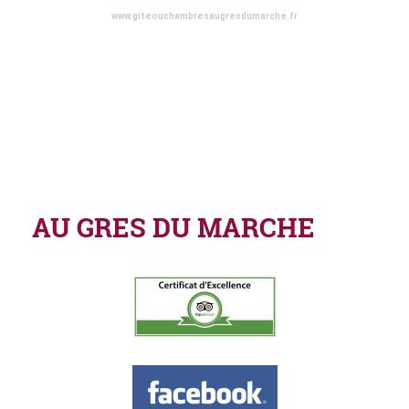
www.giteouchambresaugresdumarche.fr
AU GRES DU MARCHE